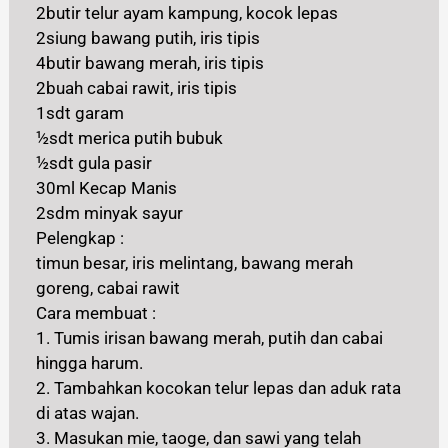
2butir telur ayam kampung, kocok lepas
2siung bawang putih, iris tipis
4butir bawang merah, iris tipis
2buah cabai rawit, iris tipis
1sdt garam
½sdt merica putih bubuk
½sdt gula pasir
30ml Kecap Manis
2sdm minyak sayur
Pelengkap :
timun besar, iris melintang, bawang merah
goreng, cabai rawit
Cara membuat :
1. Tumis irisan bawang merah, putih dan cabai
hingga harum.
2. Tambahkan kocokan telur lepas dan aduk rata
di atas wajan.
3. Masukan mie, taoge, dan sawi yang telah