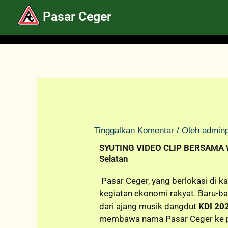
Lewati
Pasar Ceger
ke
konten
Tinggalkan Komentar
/ Oleh
admin
SYUTING VIDEO CLIP BERSAMA W
Selatan
Pasar Ceger, yang berlokasi di 
kegiatan ekonomi rakyat. Baru-ba
dari ajang musik dangdut
KDI 20
membawa nama Pasar Ceger ke pub