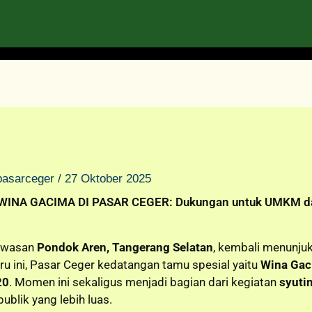
pasarceger
/
27 Oktober 2025
INA GACIMA DI PASAR CEGER: Dukungan untuk UMKM dan 
kawasan
Pondok Aren, Tangerang Selatan
, kembali menunju
ru ini, Pasar Ceger kedatangan tamu spesial yaitu
Wina Ga
20
. Momen ini sekaligus menjadi bagian dari kegiatan
syutin
lik yang lebih luas.