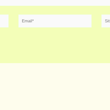
Email*
Situ
Web