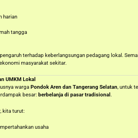
 harian
umah tangga
engaruh terhadap keberlangsungan pedagang lokal. Semaki
 ekonomi masyarakat sekitar.
dan UMKM Lokal
susnya warga
Pondok Aren dan Tangerang Selatan
, untuk 
erdampak besar:
berbelanja di pasar tradisional
.
kita turut:
mpertahankan usaha