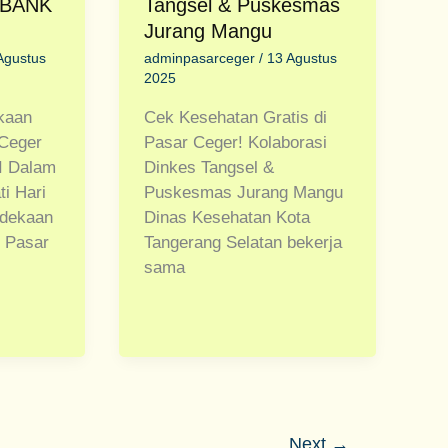
 BANK
Tangsel & Puskesmas
Jurang Mangu
Agustus
adminpasarceger
/
13 Agustus
2025
kaan
Cek Kesehatan Gratis di
 Ceger
Pasar Ceger! Kolaborasi
I Dalam
Dinkes Tangsel &
i Hari
Puskesmas Jurang Mangu
rdekaan
Dinas Kesehatan Kota
, Pasar
Tangerang Selatan bekerja
sama
Next
→