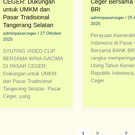
CEGER: Dukungan
Ceger Bersama
untuk UMKM dan
BRI
Pasar Tradisional
adminpasarceger
/
25 
2025
Tangerang Selatan
adminpasarceger
/
27 Oktober
Perayaan Kemerde
2025
Indonesia di Pasar
Bersama BANK BR
SYUTING VIDEO CLIP
rangka memperingat
BERSAMA WINA GACIMA
Ulang Tahun Keme
DI PASAR CEGER:
Republik Indonesia
Dukungan untuk UMKM
Ceger
dan Pasar Tradisional
Tangerang Selatan Pasar
Ceger, yang
1
2
…
7