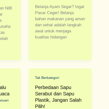
Belanja Ayam Segar? Ingat
an NIB
Pasar Ceger! Belanja
ar
bahan makanan yang aman
a
dan sehat adalah langkah
usaha
awal untuk menjaga
tas
kualitas hidangan
telah
Tak Berkategori
alu
Perbedaan Sapu
uaca
Serabut dan Sapu
Plastik, Jangan Salah
anuari
Pilih!