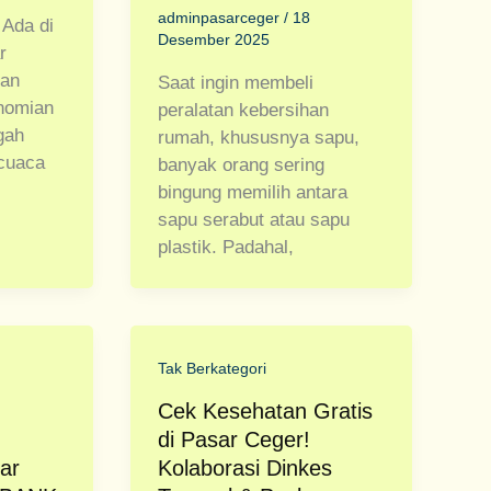
adminpasarceger
/
18
 Ada di
Desember 2025
r
kan
Saat ingin membeli
nomian
peralatan kebersihan
gah
rumah, khususnya sapu,
cuaca
banyak orang sering
bingung memilih antara
sapu serabut atau sapu
plastik. Padahal,
Tak Berkategori
Cek Kesehatan Gratis
di Pasar Ceger!
ar
Kolaborasi Dinkes